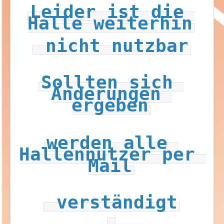
Leider ist die 
Halle weiterhin
 nicht nutzbar
Sollten sich 
Änderungen 
ergeben
werden alle 
Hallennutzer per 
Mail
 verständigt